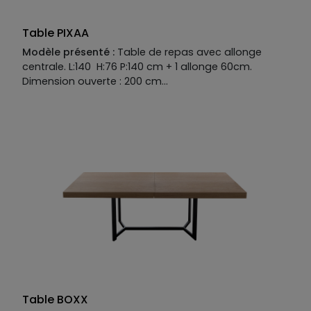
Table PIXAA
Modèle présenté :
Table de repas avec allonge
centrale. L:140 H:76 P:140 cm + 1 allonge 60cm.
Dimension ouverte : 200 cm
Manufacture :
Piétement :
fer coloré
Plateau :
MDF placage chêne
Allonge :
MDF placage chêne
Existe en plusieurs dimensions, finitions et coloris
Table BOXX