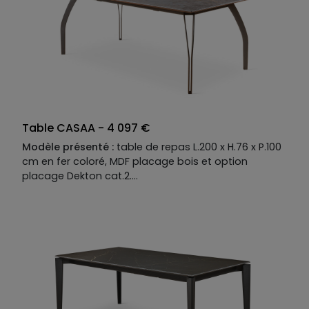
Table CASAA - 4 097 €
Modèle présenté :
table de repas L.200 x H.76 x P.100
cm en fer coloré, MDF placage bois et option
placage Dekton cat.2.
Descriptif technique du modèle présenté :
Piètement :
fer coloré.
Piètement :
disponible en fer coloré.
Plateau :
MDF placage mat et option placage
Dekton cat.2. disponible en MDF placage bois, laqué
mat ou mat option perlé ou brillant, option placage
Dekton, céramique ou verre.
Finition métallisée en option.
Allonges disponibles en option.