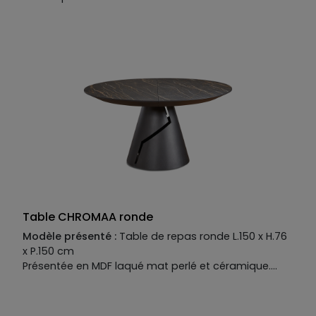
tectonique. Elle existe en deux modèles, qui donnent
chacun une esthétique unique à la salle à manger.
Table CHROMAA ronde
Modèle présenté :
Table de repas ronde L.150 x H.76
x P.150 cm
Présentée en MDF laqué mat perlé et céramique.
Allonge de 50 cm en option
Manufacture :
Piètement :
métal