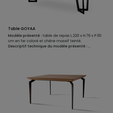
mat ou mat option perlé ou brillant.
Finition métallisée en option.
Allonges disponibles en option.
Table GOYAA
Modèle présenté :
table de repas L.220 x H.76 x P.110
cm en fer coloré et chêne massif teinté.
Descriptif technique du modèle présenté :
Piètement :
fer coloré.
Plateau :
chêne massif teinté.
Piètement :
disponible en fer coloré ou verre trempé.