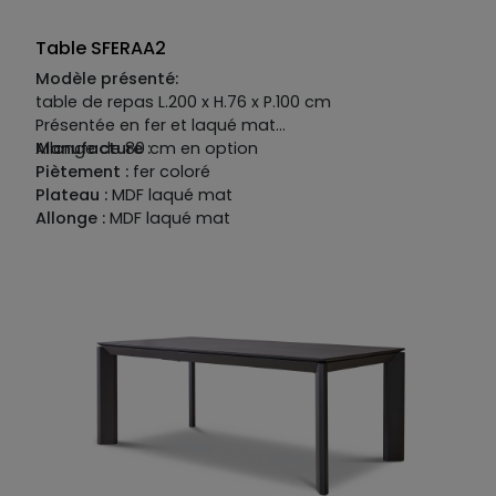
Table SFERAA2
Modèle présenté:
table de repas L.200 x H.76 x P.100 cm
Présentée en fer et laqué mat
Allonge de 80 cm en option
Manufacture :
Piètement :
fer coloré
Plateau :
MDF laqué mat
Allonge :
MDF laqué mat