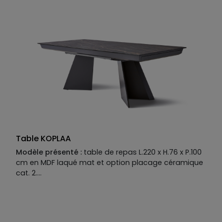
dans son architecture : deux larges rubans de métal
en U qui se rejoignent au centre, créant une base
graphique tout en transparence. Ce montage
audacieux n'est pas seulement esthétique, il est
aussi très pratique : il libère l'espace pour les jambes
et facilite le placement des convives. Avec sa
symétrie parfaite et son équilibre géométrique, c’est
une pièce qui structure votre salle à manger sans en
faire trop.
Table KOPLAA
Modèle présenté :
table de repas L.220 x H.76 x P.100
cm en MDF laqué mat et option placage céramique
cat. 2.
Descriptif technique du modèle présenté :
Plateau :
MDF laqué mat et option placage
céramique catégorie 2. Plateau disponible en MDF
placage bois, laqué mat ou mat option perlé ou