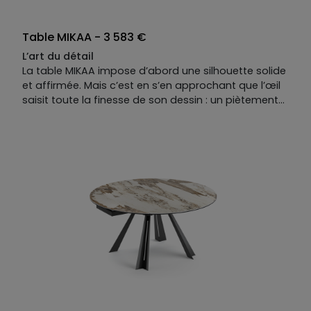
Table MIKAA - 3 583 €
L’art du détail
La table MIKAA impose d’abord une silhouette solide
et affirmée. Mais c’est en s’en approchant que l’œil
saisit toute la finesse de son dessin : un piètement
trapézoïdal aux faces extérieures parfaitement
planes, contrasté par une coupe biseautée à
l’intérieur. Ce détail architectural crée un jeu
d’ombres fascinant et discret qui évolue selon vos
déplacements dans la pièce. Une pièce de
caractère pour sublimer vos dîners et donner du
relief à votre quotidien.