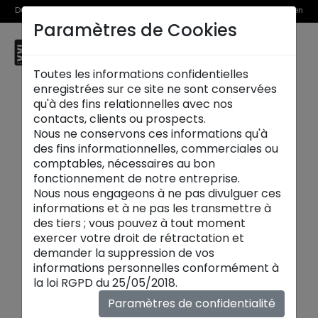
Du 1er au 31 août, découvrez >> nos Offres Spéciales et l’Offre Reprise en
Paramètres de Cookies
magasin
☰
Paris Wagram
Toutes les informations confidentielles
enregistrées sur ce site ne sont conservées
qu'à des fins relationnelles avec nos
contacts, clients ou prospects.
Nous ne conservons ces informations qu'à
des fins informationnelles, commerciales ou
comptables, nécessaires au bon
fonctionnement de notre entreprise.
Nous nous engageons à ne pas divulguer ces
informations et à ne pas les transmettre à
des tiers ; vous pouvez à tout moment
exercer votre droit de rétractation et
demander la suppression de vos
informations personnelles conformément à
Tables de repas:
la loi RGPD du 25/05/2018.
Découvrez nos
tables design et
Paramètres de confidentialité
contemporaines
: chacune de nos créations est