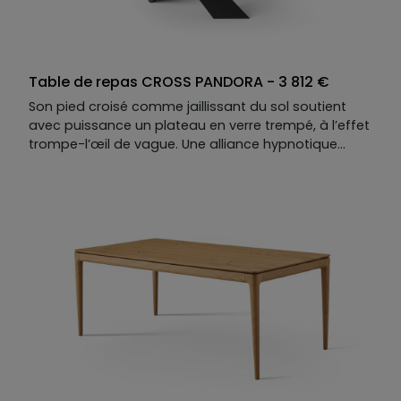
Table de repas CROSS PANDORA - 3 812 €
Son pied croisé comme jaillissant du sol soutient
avec puissance un plateau en verre trempé, à l’effet
trompe-l’œil de vague. Une alliance hypnotique
entre tension et mouvement, qui bouscule les codes
de la table de repas. Et grâce à ses deux allonges
élégantes, CROSS accueille sans effort les grands
repas d’esthètes… ou les dîners qui s’éternisent avec
style !