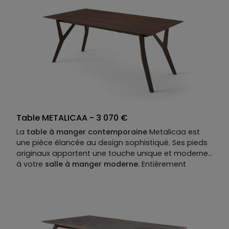
placage céramique catégorie 2. Plateau disponible
en MDF placage bois, laqué mat ou mat option perlé
ou brillant, option placage céramique ou verre.
Finition métallisée en option.
Allonges disponibles en option.
Table METALICAA - 3 070 €
La
table à manger contemporaine
Metalicaa est
une pièce élancée au design sophistiqué. Ses pieds
originaux apportent une touche unique et moderne
à votre
salle à manger moderne
. Entièrement
personnalisable, Metalicaa peut se composer sur
mesure, en termes de dimensions, matières, coloris
et option : notre table design se plie à toutes vos
envies.