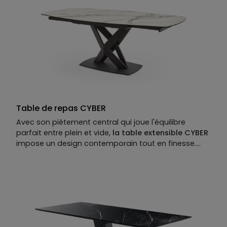
brillant, option placage céramique ou verre.
Piètement :
MDF laqué mat. isponible en MDF
placage bois, laqué mat ou mat perlé ou brillant.
Finition métallisée en option.
Allonges disponibles en option.
Table de repas CYBER
Avec son piètement central qui joue l'équilibre
parfait entre plein et vide,
la table extensible CYBER
impose un design contemporain tout en finesse.
Son plateau aux courbes douces s'étire
généreusement, toujours prêt à accueillir amis,
famille, ou tous ceux qui s'invitent à l'improviste.
Parce que chez XXL Maison, le design se partage, se
vit, et se savoure ensemble.
Qui a dit qu'une belle table devait se contenter
d'être admirée de loin ?