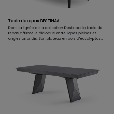
Table de repas DESTINAA
Dans la lignée de la collection Destinaa, la table de
repas affirme le dialogue entre lignes pleines et
angles arrondis. Son plateau en bois d’eucalyptus
foncé capte la lumière et met en valeur le piètement
en métal noir mat, dessinant une silhouette à la fois
rigoureuse et sensuelle, inspirée du design des
années 70.
Résultat : une table haut de gamme au caractère
affirmé, où structure et douceur s’équilibrent avec
justesse — fidèle à l’esprit maison XXL