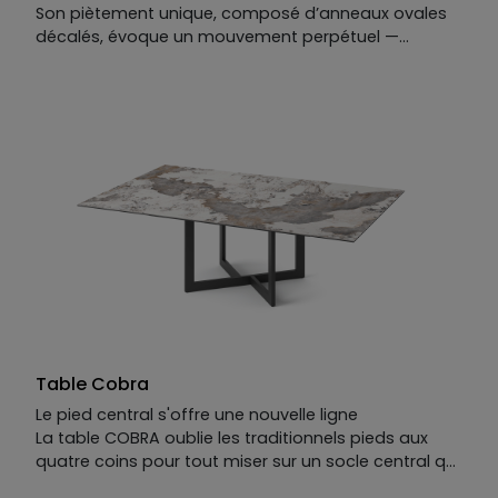
Son piètement unique, composé d’anneaux ovales
décalés, évoque un mouvement perpétuel —
presque architectural, résolument hypnotique. Au-
dessus, un grand plateau extensible en verre trempé
recouvert de céramique : la surface idéale pour
recevoir généreusement… et pour envoûter au
passage.
SPIRAL, ou l’art de créer une table qui semble bouger
— même quand tout le monde est très sagement
assis.
Table Cobra
Le pied central s'offre une nouvelle ligne
La table COBRA oublie les traditionnels pieds aux
quatre coins pour tout miser sur un socle central qui
attire immédiatement le regard. Son originalité tient