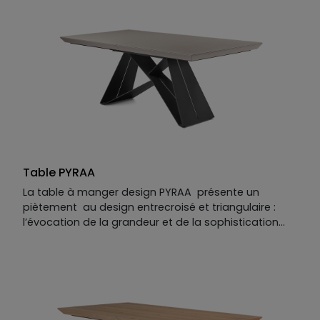
Plateau :
MDF laqué perlé et céramique
Allonge :
MDF laqué perlé et céramique
Table PYRAA
La table à manger design PYRAA présente un
piètement au design entrecroisé et triangulaire :
l’évocation de la grandeur et de la sophistication
artistique d’une civilisation toute entière, qui se
démarque des codes établis. Pour mettre en valeur
son motif pyramidal unique, les lignes de PYRAA sont
volontairement épurées. La surface lisse et brillante
de la table, en laque mate perlée, donne un éclat
incomparable à l’ensemble, qui reflète