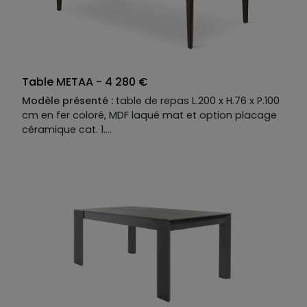
Existe aussi en :
L.260 x H.76 x P.100 cm, L.240 x H.76 x
P.100 cm, L.220 x H.76 x P.100 cm, L.200 x H.76 x P.100
cm, L.180 x H.76 x P.100 cm, L.160 x H.76 x P.100 cm, L.140
x H.76 x P.100 cm, table carrée : L.140 x H.76 x P.140 cm.
Table METAA - 4 280 €
Modèle présenté :
table de repas L.200 x H.76 x P.100
cm en fer coloré, MDF laqué mat et option placage
céramique cat. 1.
Descriptif technique du modèle présenté :
Piètement :
fer coloré.
Plateau :
MDF laqué mat option perlé et option
placage céramique catégorie 1. Plateau disponible
en MDF placage bois, laqué mat ou mat option perlé
ou brillant, option placage céramique ou verre.
Finition métallisée en option.
Allonges disponibles en option.
Existe aussi en :
L.260 x H.76 x P.100 cm, L.240 x H.76 x
P.100 cm, L.220 x H.76 x P.100 cm, L.200 x H.76 x P.100
cm, L.180 x H.76 x P.100 cm, L.160 x H.76 x P.100 cm, L.140
x H.76 x P.100 cm, table carrée : L.140 x H.76 x P.140 cm.