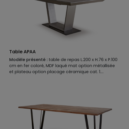
Piètement :
disponible en MDF placage bois ou fer
coloré.
Finition métallisée en option.
Allonges disponibles en option.
Table APAA
Modèle présenté :
table de repas L.200 x H.76 x P.100
cm en fer coloré, MDF laqué mat option métallisée
et plateau option placage céramique cat. 1.
Descriptif technique du modèle présenté :
Base :
fer coloré. base disponible en fer coloré,
option placage verre.
Plateau :
MDF laqué mat option métallisée et option
placage céramique cat. 1. Plateau disponible en MDF
placage bois, laqué mat ou mat perlé ou brillant,
option placage céramique.
Piètement :
MDF laqué mat option métallisée.
Piètement disponible en MDF placage bois, laqué