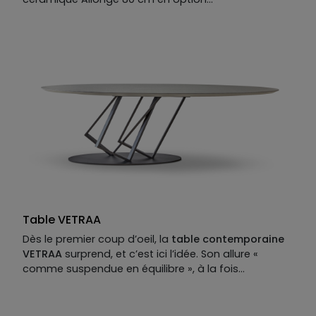
Manufacture :
Piétement :
Fer coloré
Plateau :
MDF laqué mat et céramique catégorie 2.
Allonge :
MDF laqué mat et céramique catégorie 2.
Table VETRAA
Dès le premier coup d’oeil, la
table contemporaine
VETRAA
surprend, et c’est ici l’idée. Son allure «
comme suspendue en équilibre », à la fois
contemporaine et décalée, reste dans la lignée des
créations sans compromis de
Johnny Dos Passos
.
Ce tour de force est parti d’une question : comment