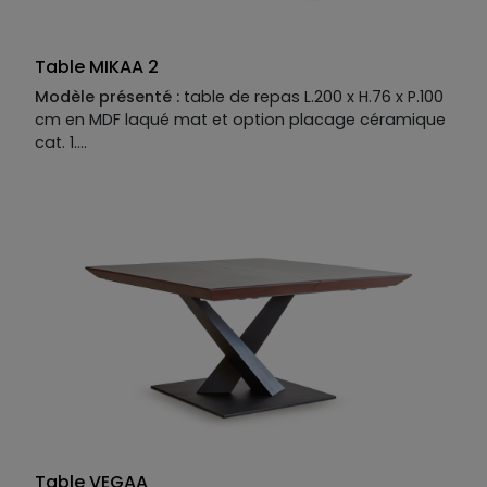
Table MIKAA 2
Modèle présenté :
table de repas L.200 x H.76 x P.100
cm en MDF laqué mat et option placage céramique
cat. 1.
Descriptif technique du modèle présenté :
Piètement :
MDF laqué mat.
Plateau :
MDF laqué mat et option placage
céramique cat. 1. disponible en MDF placage bois,
laqué mat ou mat option perlé ou brillant, option
placage céramique ou verre.
Piètement disponible en MDF placage bois, laqué
mat ou mat perlé ou brillant.
Finition métallisée en option.
Allonges disponibles en option
Table VEGAA