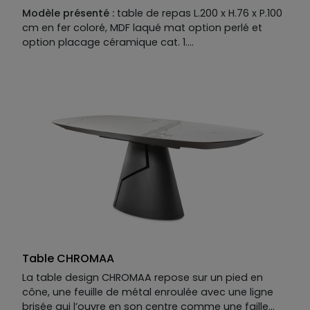
Modèle présenté :
table de repas L.200 x H.76 x P.100
cm en fer coloré, MDF laqué mat option perlé et
option placage céramique cat. 1.
Descriptif technique du modèle présenté :
Piètement :
fer coloré.
Plateau :
MDF laqué mat option perlé et option
placage céramique cat. 1. Plateau disponible en MDF
placage bois, laqué mat ou mat option perlé ou
brillant, option placage céramique ou verre.
Finition métallisée en option.
Allonges disponibles en option.
Table CHROMAA
La table design CHROMAA repose sur un pied en
cône, une feuille de métal enroulée avec une ligne
brisée qui l’ouvre en son centre comme une faille