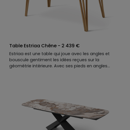
Table Estriaa Chêne - 2 439 €
Estriaa est une table qui joue avec les angles et
bouscule gentiment les idées reçues sur la
géométrie intérieure. Avec ses pieds en angles
droits, formés de pièces de bois blond
impeccablement alignées, elle apaise les amoureux
de symétrie parfaite (et ceux qui rangent leurs
couverts par ordre de taille).
L'élégance affirmée de ses matières vient compléter
ce jeu graphique pour mieux surprendre, avec un
plateau qui s’agrandit (en option) : parfait pour les
grandes tablées improvisées, les soirées où l'on
refait le monde et les brunchs du dimanche qui
s'étirent sans fin.