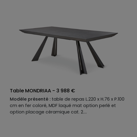
entre tension et mouvement, qui bouscule les codes
de la table de repas. Et grâce à ses deux allonges
élégantes, CROSS accueille sans effort les grands
repas d’esthètes… ou les dîners qui s’éternisent avec
style !
Table MONDRIAA - 3 988 €
Modèle présenté :
table de repas L.220 x H.76 x P.100
cm en fer coloré, MDF laqué mat option perlé et
option placage céramique cat. 2.
Descriptif technique du modèle présenté :
Piètement :
fer coloré.
Plateau :
MDF laqué mat option perlé et option