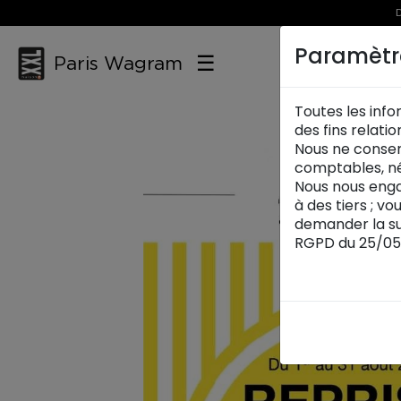
D
Paramètr
☰
Paris Wagram
Toutes les info
des fins relati
Nous ne conser
comptables, né
Nous nous enga
à des tiers ; v
demander la su
RGPD du 25/05