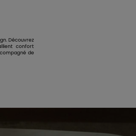
ign. Découvrez
llient confort
 accompagné de