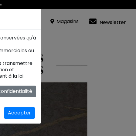
in
R
Magasins
Newsletter
 conservées qu'à
ommerciales ou
es transmettre
ion et
t à la loi
onfidentialité
Accepter