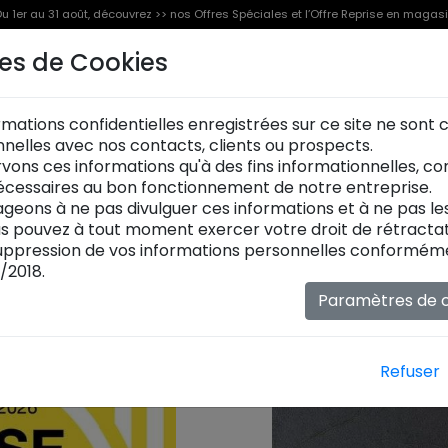
u 1er au 31 août, découvrez >> nos Offres Spéciales et l’Offre Reprise en magas
REPRISE DE VOTRE MOBILIE
es de Cookies
Offre Reprise
Offres Spéciales [%]
Produits
Jusqu'à 2000€
Du 1er au 31 août
rmations confidentielles enregistrées sur ce site ne sont
onnelles avec nos contacts, clients ou prospects.
OFFRE REPRISE
[%] OFFRES SPÉCIALES
vons ces informations qu'à des fins informationnelles, c
cessaires au bon fonctionnement de notre entreprise.
geons à ne pas divulguer ces informations et à ne pas l
ous pouvez à tout moment exercer votre droit de rétractat
ppression de vos informations personnelles conformémen
/2018.
Paramètres de c
Refuser