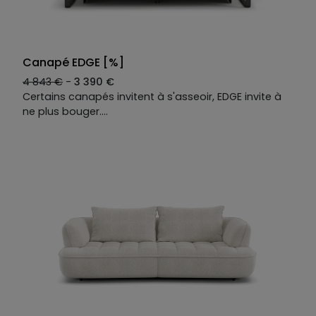
Canapé EDGE [%]
4 843 €
-
3 390 €
Certains canapés invitent à s'asseoir, EDGE invite à
ne plus bouger.
Une teinte minérale et un capitonnage léger qui
rappelle le rebondi des galets chauffés au soleil. On
s'y installe et soudain son moelleux nous enveloppe :
la plage peut attendre.
Deux relax électriques, deux têtières ajustables.
Chaque position est la bonne.
Le canapé droit 3 places EDGE se décline selon vos
envies : tissus, coloris, dimensions. Une seule
constante : le confort sans égal.