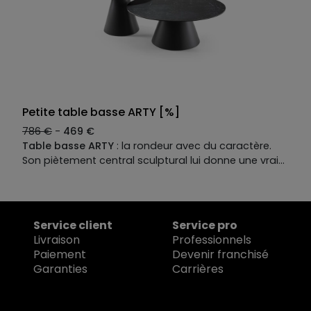
Petite table basse ARTY [%]
786 €
-
469 €
Table basse ARTY
: la rondeur avec du caractère.
Son piètement central sculptural lui donne une vraie
présence, tandis que son plateau en céramique
effet marbre allie élégance et praticité. Une pièce
qui affirme le salon avec style, tout en offrant
l’entretien facile du quotidien. Le meilleur des deux
Service client
Service pro
mondes, résumé en une table.Table basse
Livraison
Professionnels
contemporaine et bout de canapé ARTY.
Paiement
Devenir franchisé
Garanties
Carrières