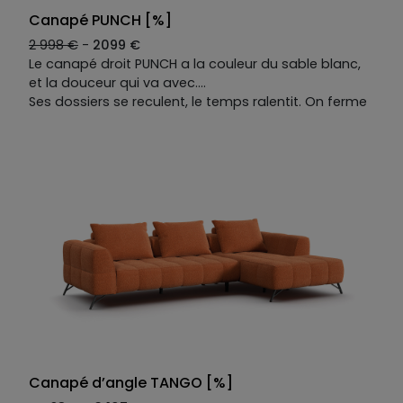
Canapé PUNCH [%]
2 998 €
-
2099 €
Le canapé droit PUNCH a la couleur du sable blanc,
et la douceur qui va avec.
Ses dossiers se reculent, le temps ralentit. On ferme
les yeux — et quelque part, les pins bruissent,
ombrageant la sieste d’une fin d’après-midi à Juan-
les-Pins.
Courbes compactes, moelleux généreux, trois
places pour s’alanguir : PUNCH ne promet pas le
confort, il vous y embarque.
Canapé d’angle TANGO [%]