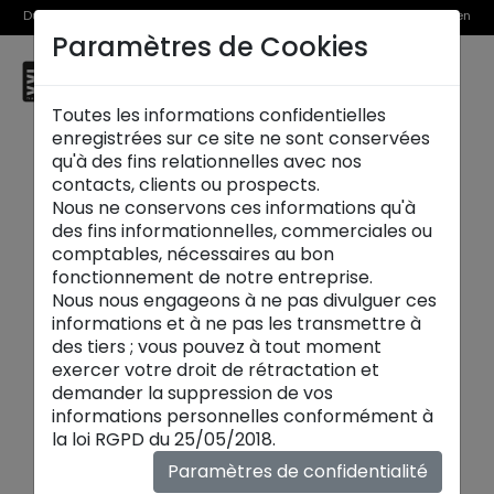
Du 1er au 31 août, découvrez >> nos Offres Spéciales et l’Offre Reprise en
Paramètres de Cookies
magasin
☰
Paris Wagram
Toutes les informations confidentielles
enregistrées sur ce site ne sont conservées
qu'à des fins relationnelles avec nos
contacts, clients ou prospects.
Nous ne conservons ces informations qu'à
des fins informationnelles, commerciales ou
comptables, nécessaires au bon
fonctionnement de notre entreprise.
Nous nous engageons à ne pas divulguer ces
informations et à ne pas les transmettre à
des tiers ; vous pouvez à tout moment
exercer votre droit de rétractation et
demander la suppression de vos
informations personnelles conformément à
la loi RGPD du 25/05/2018.
Du 1er au 31 août 2026
Paramètres de confidentialité