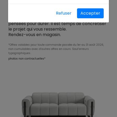
Profitez d’une sélection de créations maison XXL
à prix exceptionnellement doux, du 1er au 31 août
2026. Canapés, tables basses, chaises : des
Refuser
Accepter
pièces contemporaines, personnalisables et
pensées pour durer. Il est temps de concrétiser
le projet qui vous ressemble.
Rendez-vous en magasin.
*Offres valables pour toute commande passée du 1er au 31 août 2026,
non cumulables avec d’autres offres en cours. Sauf erreurs
typographiques..
photos non contractuelles*