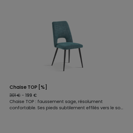
renoncer au plaisir de se détendre. Mi-chaise, mi-
fauteuil, elle cultive l’équilibre parfait entre posture et
relaxation.
Son design s’inspire des formes iconiques des
années 50 — entre Swan Chair et Beetle Chair —
pour créer une silhouette fluide et enveloppante. Sa
coque galbée épouse le corps avec douceur, tandis
que son pied central à quatre branches affirme un
caractère résolument contemporain. Disponible en
tissu ou en cuir, la chaise Chill conjugue confort,
élégance et intemporalité.
Résultat : une chaise design haut de gamme faite
pour se poser, diner ou même travailler !
Chaise TOP [%]
301 €
-
199 €
Chaise TOP : faussement sage, résolument
confortable. Ses pieds subtilement effilés vers le sol
lui donnent un léger accent 70’s, tandis que son
dessin reste volontairement simple, presque évident.
Mais une fois installé, le moelleux de l’assise et la
douceur du tissu révèlent sa vraie nature : un