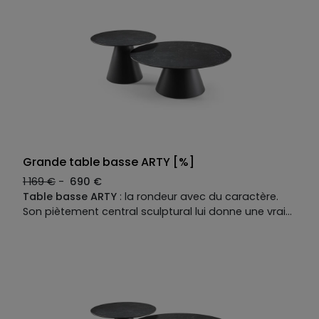
confort inattendu, et un sérieux piège pour ceux qui
pensaient juste s’asseoir quelques minutes.
Grande table basse ARTY [%]
1 169 €
-
690 €
Table basse ARTY
: la rondeur avec du caractère.
Son piètement central sculptural lui donne une vraie
présence, tandis que son plateau en céramique
effet marbre allie élégance et praticité. Une pièce
qui affirme le salon avec style, tout en offrant
l’entretien facile du quotidien. Le meilleur des deux
mondes, résumé en une table.Table basse
contemporaine et bout de canapé ARTY.