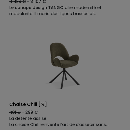
4 438 €
-
3 107 €
Le canapé design TANGO
allie modernité et
modularité. Il marie des lignes basses et
matelassées à une allure contemporaine, et se
compose pour devenir le centre du salon. Ici
présenté en version droite, il propose de belles
options de personnalisation : chacun peut choisir les
modules (banquette, assises, chaise longue, pouf,
angles …) leurs dimensions, matières, coloris et
autres options pour créer un canapé design qui
correspond parfaitement à votre style, à votre
espace et à vos envies. Le TANGO est conçu pour
offrir un confort optimal tout en apportant une
touche sophistiquée à votre intérieur : découvrez et
composez votre canapé design !
Chaise Chill [%]
481 €
-
299 €
La détente assise.
La chaise Chill réinvente l’art de s’asseoir sans